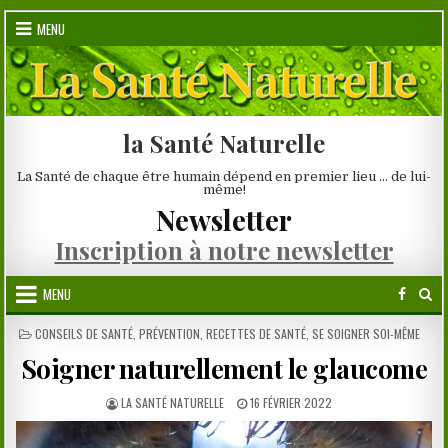
Skip
MENU
to
content
la Santé Naturelle
La Santé de chaque être humain dépend en premier lieu … de lui-
même!
Newsletter
Inscription à notre newsletter
MENU
POSTED
CONSEILS DE SANTÉ
,
PRÉVENTION
,
RECETTES DE SANTÉ
,
SE SOIGNER SOI-MÊME
IN
Soigner naturellement le glaucome
AUTHOR:
PUBLISHED
LA SANTÉ NATURELLE
16 FÉVRIER 2022
DATE: