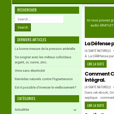
RECHERCHER
Search
Ici vous pouvez gr
for:
audio GRATUITS.
DERNIERS ARTICLES
La Défense p
La bonne mesure de la pression artérielle
AUTHOR:
LA SANTÉ NATURELLE
Â La DÃ©fense par 
Se soigner avec les métaux colloïdaux:
argent, or, cuivre, zinc.
LA
LIRE LA SUITE
DÉFENS
Vivre sans électricité
Comment Con
PAR
intégral.
LE
Remèdes naturels contre l’hypertension
SYSTÈM
AUTHOR:
LA SANTÉ NATURELLE
Est-il possible d’inverser le vieillissement?
NERVEU
Dans cet ebook, Oris
–
CATÉGORIES
explique: . comment
DR
MARTIN
COMME
LIRE LA SUITE
DU
Actualités
CONCEN