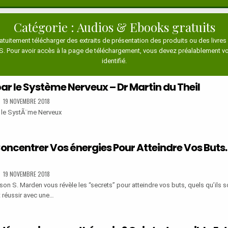
Catégorie :
Audios & Ebooks gratuits
atuitement télécharger des extraits de présentation des produits ou des livres
 Pour avoir accès à la page de téléchargement, vous devez préalablement vous
identifié.
ar le Système Nerveux – Dr Martin du Theil
PUBLISHED
19 NOVEMBRE 2018
DATE:
le SystÃ¨me Nerveux
E
centrer Vos énergies Pour Atteindre Vos Buts. 
E
PUBLISHED
19 NOVEMBRE 2018
X
DATE:
on S. Marden vous révèle les “secrets” pour atteindre vos buts, quels qu’ils so
 réussir avec une…
NT
TRER