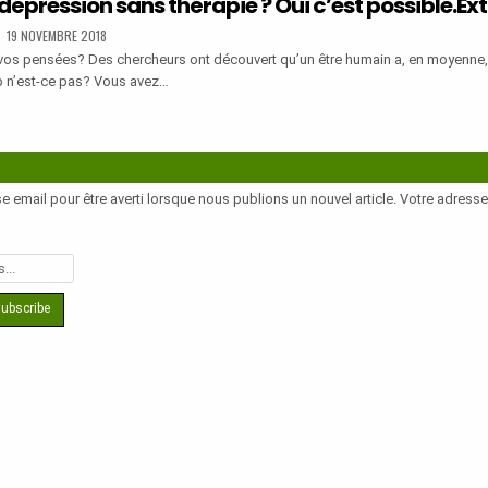
 dépression sans thérapie ? Oui c’est possible.Ext
S
PUBLISHED
19 NOVEMBRE 2018
DATE:
vos pensées? Des chercheurs ont découvert qu’un être humain a, en moyenne
DRE
p n’est-ce pas? Vous avez…
SION
L.
IE
e email pour être averti lorsque nous publions un nouvel article. Votre adress
E.EXTRAIT
.