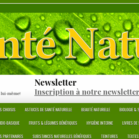
Newsletter
Inscription à notre newslette
 lui-même!
S CHOISIS
ASTUCES DE SANTÉ NATURELLE
BEAUTÉ NATURELLE
BIOLOGIE & S
CIDO-BASIQUE
FRUITS & LÉGUMES BÉNÉFIQUES
HYGIÈNE INTERNE
LIVRES DE
ES PARTENAIRES
SUBSTANCES NATURELLES BÉNÉFIQUES
TEINTURES
TEXTES