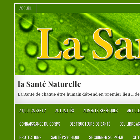
Skip
ACCUEIL
to
content
la Santé Naturelle
La Santé de chaque être humain dépend en premier lieu … de
A QUOI ÇA SERT?
ACTUALITÉS
ALIMENTS BÉNÉFIQUES
ARTICLE
CONNAISSANCE DU CORPS
DESTRUCTEURS DE SANTÉ
EQUILIBRE A
PROTECTIONS
SANTÉ PSYCHIQUE
SE SOIGNER SOI-MÊME
SIT