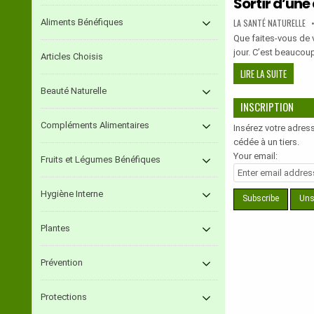
Sortir d’une
THEIL
VOS
ÉNERGIE
AUTHOR:
Aliments Bénéfiques
LA SANTÉ NATURELLE
POUR
Que faites-vous de 
ATTEIN
jour. C’est beaucou
Articles Choisis
VOS
SORTIR
LIRE LA SUITE
BUTS.
D’UNE
LIVRE
Beauté Naturelle
DÉPRES
INTÉGRA
INSCRIPTION
SANS
Compléments Alimentaires
THÉRAP
Insérez votre adress
?
cédée à un tiers.
OUI
Your email:
Fruits et Légumes Bénéfiques
C’EST
POSSIBL
Hygiène Interne
GRATUIT
Plantes
Prévention
Protections