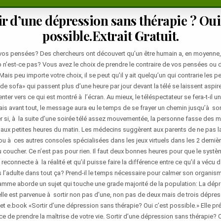
ir d’une dépression sans thérapie ? Oui 
possible.Extrait Gratuit.
vos pensées? Des chercheurs ont découvert qu’un être humain a, en moyenne
p n’est-ce pas? Vous avez le choix de prendre le contraire de vos pensées ou d
. Mais peu importe votre choix, il se peut qu’il y ait quelqu’un qui contrarie les
de sofa» qui passent plus d’une heure par jour devant la télé se laissent aspirer
nter vers ce qui est montré à l’écran. Au mieux, le téléspectateur se fera-t-il un
mais avant tout, le message aura eu le temps de se frayer un chemin jusqu’à so
r si, à la suite d’une soirée télé assez mouvementée, la personne fasse des m
e aux petites heures du matin. Les médecins suggèrent aux parents de ne pas la
 ou à ces autres consoles spécialisées dans les jeux virtuels dans les 2 derniè
 coucher. Ce n’est pas pour rien. Il faut deux bonnes heures pour que le syst
reconnecte à la réalité et qu’il puisse faire la différence entre ce qu’il a vécu d
is l’adulte dans tout ça? Prend-il le temps nécessaire pour calmer son organism
amme aborde un sujet qui touche une grade majorité de la population: La dépre
le est parvenue à sortir non pas d’une, non pas de deux mais de trois dépres
et e.book «Sortir d’une dépression sans thérapie? Oui c’est possible.» Elle 
ace de prendre la maîtrise de votre vie. Sortir d’une dépression sans thérapie? 