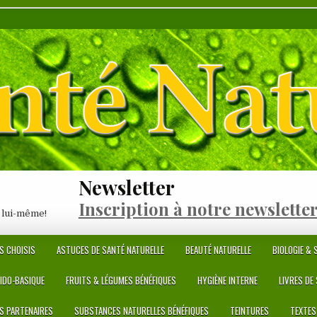
Newsletter
Inscription à notre newslette
 lui-même!
S CHOISIS
ASTUCES DE SANTÉ NATURELLE
BEAUTÉ NATURELLE
BIOLOGIE & S
CIDO-BASIQUE
FRUITS & LÉGUMES BÉNÉFIQUES
HYGIÈNE INTERNE
LIVRES DE
ES PARTENAIRES
SUBSTANCES NATURELLES BÉNÉFIQUES
TEINTURES
TEXTES