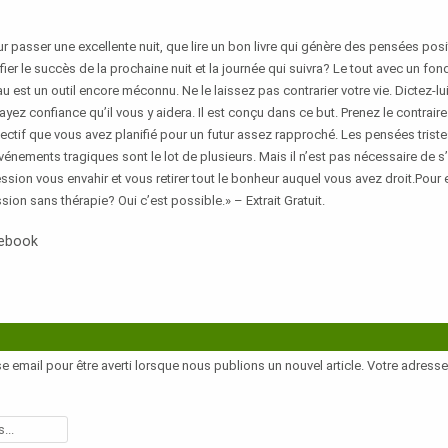
r passer une excellente nuit, que lire un bon livre qui génère des pensées posi
fier le succès de la prochaine nuit et la journée qui suivra? Le tout avec un f
u est un outil encore méconnu. Ne le laissez pas contrarier votre vie. Dictez-l
 ayez confiance qu’il vous y aidera. Il est conçu dans ce but. Prenez le contrai
bjectif que vous avez planifié pour un futur assez rapproché. Les pensées triste
énements tragiques sont le lot de plusieurs. Mais il n’est pas nécessaire de s’
ssion vous envahir et vous retirer tout le bonheur auquel vous avez droit.Pour e
sion sans thérapie? Oui c’est possible.» – Extrait Gratuit.
cebook
e email pour être averti lorsque nous publions un nouvel article. Votre adress