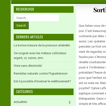
Sort
RECHERCHER
Search
for:
Que faites-vous de 
jour. C’est beaucou
DERNIERS ARTICLES
contrarier par elles
aurez. Les «patates 
La bonne mesure de la pression artérielle
pensées se font orie
vient de regarder, 
Se soigner avec les métaux colloïdaux:
faudra pas s’étonne
argent, or, cuivre, zinc.
réveille courbaturé
Vivre sans électricité
jouer à l’ordinateur
précédant l’heure du
Remèdes naturels contre l’hypertension
pour que l’enfant se 
Est-il possible d’inverser le vieillissement?
est sa vraie vie. Ma
psyché? Sylvie Lafl
CATÉGORIES
explique comment el
thérapeutes. Dans c
Actualités
simple et très effic