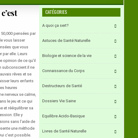
c’est
CATÉGORIES
A quoi ça sert?
, 50,000 pensées par
e vous laisser
Astuces de Santé Naturelle
 pensées que vous
 par elle. Leurs
Biologie et science de la vie
e opinion de ce qu’il
n subconscient.Il ne
Connaissance du Corps
auvais rêves et se
isser leurs enfants
Destructeurs de Santé
res heures
ème nerveux se calme,
Dossiers Vie Saine
ans le jeu et ce qui
e et rééquilibrer sa
ssion. Elle y
Equilibre Acido-Basique
sions sans l’aide de
présente une méthode
Livres de Santé Naturelle
Oui c’est possible.