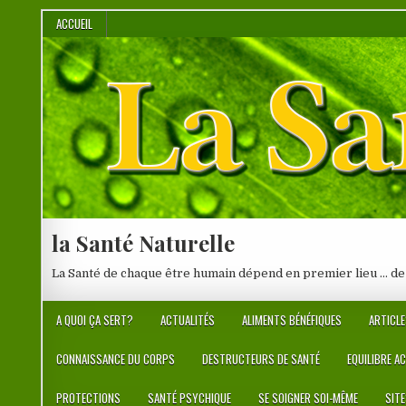
Skip
ACCUEIL
to
content
la Santé Naturelle
La Santé de chaque être humain dépend en premier lieu … de
A QUOI ÇA SERT?
ACTUALITÉS
ALIMENTS BÉNÉFIQUES
ARTICLE
CONNAISSANCE DU CORPS
DESTRUCTEURS DE SANTÉ
EQUILIBRE A
PROTECTIONS
SANTÉ PSYCHIQUE
SE SOIGNER SOI-MÊME
SIT