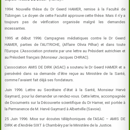
1994: Nouvelle thèse du Dr Geerd
HAMER
, remise à la Faculté de
Tübingen. Le doyen de cette Faculté approuve cette thèse. Mais il n’y a
toujours pas de vérification organisée malgré les demandes
incessantes.
1995 et début 1996: Campagnes médiatiques contre le Dr Geerd
HAMER
, parties de l’AUTRICHE, (Affaire Olivia Pilhar) et dans toute
l’Europe. L’Association proteste par une lettre au Président autrichien et
au Président français (Monsieur Jacques CHIRAC).
L’association AMIS DE DIRK (ASAC) a soutenu le Dr Geerd
HAMER
et a
persévéré dans sa demande d’être reçue au Ministère de la Santé,
comme l’avaient fait déjà ses fondateurs.
Juin 1996: Lettre au Secrétaire d’état à la Santé, Monsieur Hervé
Gaymard, pour lui demander un rendez-vous. Cette lettre, accompagnée
de Documents sur la Découverte scientifique du Dr
Hamer
, est portée à
la Permanence de M. Hervé Gaymard à Albertville (Savoie).
25 Juin 1996: Mise sur écoutes téléphoniques de l’ASAC – AMIS DE
DIRK et d’Andrée SIXT à Chambéry par le Ministère de la Justice.