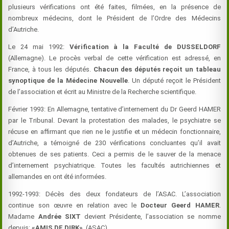
plusieurs vérifications ont été faites, filmées, en la présence de
nombreux médecins, dont le Président de l’Ordre des Médecins
d’Autriche.
Le 24 mai 1992:
Vérification à la Faculté de DUSSELDORF
(Allemagne). Le procès verbal de cette vérification est adressé, en
France, à tous les députés.
Chacun des députés reçoit un tableau
synoptique de la Médecine Nouvelle
. Un député reçoit le Président
de l’association et écrit au Ministre de la Recherche scientifique.
Février 1993: En Allemagne, tentative d’internement du Dr Geerd HAMER
par le Tribunal. Devant la protestation des malades, le psychiatre se
récuse en affirmant que rien ne le justifie et un médecin fonctionnaire,
d’Autriche, a témoigné de 230 vérifications concluantes qu’il avait
obtenues de ses patients. Ceci a permis de le sauver de la menace
d’internement psychiatrique. Toutes les facultés autrichiennes et
allemandes en ont été informées.
1992-1993: Décès des deux fondateurs de l’ASAC. L’association
continue son œuvre en relation avec le
Docteur Geerd HAMER
.
Madame
Andrée SIXT
devient Présidente, l’association se nomme
depuis:
«AMIS DE DIRK»
(ASAC)…