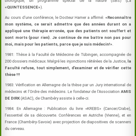
biologique, un programme spécial de la nature (SBS) (La
«QUINTESSENCE»
).
Au cours d’une conférence, le Docteur Hamer a affirmé:
«Reconnaître
mon système, ce serait admettre que des années durant on a
appliqué une thérapie erronée, que des patients ont souffert et
sont morts {pour rien}. Je continue de me battre non pas pour
moi, mais pour les patients, parce que je suis médecin!»
.
1981: Thèse à la Faculté de Médecine de Tübingen, accompagnée de
200 dossiers médicaux. Malgré les injonctions réitérées de la Justice,
la
Faculté refuse, tout simplement, d’examiner et de vérifier cette
thèse !!!
1983: Vérification en Allemagne de la thèse par un Jury international de
médecins et l’Ordre des médecins. Le fondateur de l’Association
AMIS
DE DIRK
(ASAC), de Chambéry assiste à celle-ci.
1984: En Allemagne : Publication du livre «KREBS» (Cancer/Crabe),
l’essentiel de sa découverte. Conférences en Autriche (Vienne), et en
France (Chambéry-Savoie) avec projection de diapositives de scanners
du cerveau.