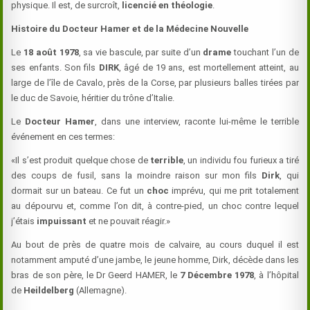
physique. Il est, de surcroît,
licencié en théologie
.
Histoire du Docteur Hamer et de la Médecine Nouvelle
Le
18 août 1978
, sa vie bascule, par suite d’un
drame
touchant l’un de
ses enfants. Son fils
DIRK
, âgé de 19 ans, est mortellement atteint, au
large de l’île de Cavalo, près de la Corse, par plusieurs balles tirées par
le duc de Savoie, héritier du trône d’Italie.
Le
Docteur Hamer
, dans une interview, raconte lui-même le terrible
événement en ces termes:
«Il s’est produit quelque chose de
terrible
, un individu fou furieux a tiré
des coups de fusil, sans la moindre raison sur mon fils
Dirk
, qui
dormait sur un bateau. Ce fut un
choc
imprévu, qui me prit totalement
au dépourvu et, comme l’on dit, à contre-pied, un choc contre lequel
j’étais
impuissant
et ne pouvait réagir.»
Au bout de près de quatre mois de calvaire, au cours duquel il est
notamment amputé d’une jambe, le jeune homme, Dirk, décède dans les
bras de son père, le Dr Geerd HAMER, le
7 Décembre 1978
, à l’hôpital
de
Heildelberg
(Allemagne).