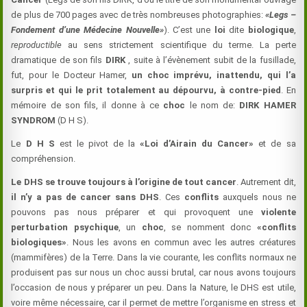
de plus de 700 pages avec de très nombreuses photographies:
«Legs –
Fondement d’une Médecine Nouvelle»
). C’est une
loi
dite
biologique
,
reproductible
au sens strictement scientifique du terme. La perte
dramatique de son fils
DIRK
, suite à l’évènement subit de la fusillade,
fut, pour le Docteur Hamer,
un choc imprévu, inattendu, qui l’a
surpris et qui le prit totalement au dépourvu, à contre-pied
. En
mémoire de son fils, il donne à ce
choc
le nom de:
DIRK HAMER
SYNDROM
(D H S).
Le
D H S
est le pivot de la
«Loi d’Airain du Cancer»
et de sa
compréhension.
Le DHS se trouve toujours à l’origine de tout cancer
. Autrement dit,
il n’y a pas de cancer sans DHS
. Ces
conflits
auxquels nous ne
pouvons pas nous préparer et qui provoquent une
violente
perturbation psychique
, un
choc
, se nomment donc
«conflits
biologiques»
. Nous les avons en commun avec les autres créatures
(mammifères) de la Terre. Dans la vie courante, les conflits normaux ne
produisent pas sur nous un choc aussi brutal, car nous avons toujours
l’occasion de nous y préparer un peu. Dans la Nature, le DHS est utile,
voire même nécessaire, car il permet de mettre l’organisme en stress et