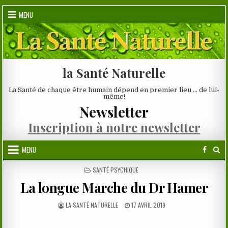
Skip
MENU
to
content
la Santé Naturelle
La Santé de chaque être humain dépend en premier lieu … de lui-
même!
Newsletter
Inscription à notre newsletter
MENU
POSTED
SANTÉ PSYCHIQUE
IN
La longue Marche du Dr Hamer
AUTHOR:
PUBLISHED
LA SANTÉ NATURELLE
17 AVRIL 2019
DATE: