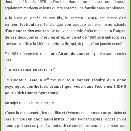
Jusqu’au 18 août 1978, le Docteur Hamer formait avec son épouse
également médecin et leurs quatre enfants une famille sans problèmes.
À la suite du décès de son fils, le Docteur HAMER est atteint d’un
cancer testiculaire
, tandis que son épouse est elle-même atteinte
d’un
cancer des ovaires
. Ce nouveau terrible événement est à l’origine
de ses découvertes. C’est, en effet, au début de 1980 qu’il entreprit ses
travaux relatifs à la Médecine Nouvelle, qui, depuis, n’ont jamais cessé.
En 1981: découverte de la
loi d’Airain du cancer
; il publie son premier
livre.
“LA MEDECINE NOUVELLE”
Le
Docteur
HAMER
affirme que
tout cancer résulte d’un choc
psychique, conflictuel, dramatique, vécu dans l’isolement (DHS
pour «Dirk Hamer Syndrom»)
.
Au sujet de ce choc il déclare:
«Dans la vie courante, les conflits et événements normaux ne produisent
pas sur nous un
choc
aussi
brutal
, nous avons toujours l’occasion de
nous y préparer un peu. Ce sont ordinairement des conflits
normaux
que