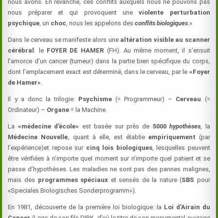
nous avons. En revanche, ces conflits auxquels nous ne pouvons pas
nous préparer et qui provoquent une
violente perturbation
psychique
, un
choc
, nous les appelons des
conflits biologiques
.»
Dans le cerveau se manifeste alors une
altération visible au scanner
cérébral
: le
FOYER DE HAMER
(FH). Au même moment, il s’ensuit
l’amorce d’un cancer (tumeur) dans la partie bien spécifique du corps,
dont l’emplacement exact est déterminé, dans le cerveau, par le
«
Foyer
de Hamer»
.
Il y a donc la trilogie:
Psychisme
(= Programmeur) –
Cerveau
(=
Ordinateur) –
Organe
= la Machine.
La
«
médecine d’école»
est basée sur près de
5000
hypothèses
, la
Médecine Nouvelle
, quant à elle, est établie
empiriquement
(par
l’expérience)et repose sur
cinq lois biologiques
, lesquelles peuvent
être vérifiées à n’importe quel moment sur n’importe quel patient et se
passe d’hypothèses. Les maladies ne sont pas des pannes malignes,
mais des
programmes spéciaux
et sensés de la nature (
SBS
pour
«Speciales Biologisches Sonderprogramm»).
En 1981, découverte de la première loi biologique: la
Loi d’Airain du
Cancer
(Legs de son fils DIRK, d’où le titre de son monumental ouvrage