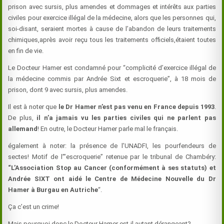
prison avec sursis, plus amendes et dommages et intérêts aux parties
civiles pour exercice illégal de la médecine, alors que les personnes qui,
soi-disant, seraient mortes à cause de l’abandon de leurs traitements
chimiques,après avoir reçu tous les traitements officiels,étaient toutes
en fin de vie.
Le Docteur
Hamer
est condamné pour “complicité d’exercice illégal de
la médecine commis par Andrée Sixt et escroquerie”, à 18 mois de
prison, dont 9 avec sursis, plus amendes.
Il est à noter que
le Dr
Hamer
n’est pas venu en France depuis 1993
.
De plus,
il n’a jamais vu les parties civiles qui ne parlent pas
allemand
! En outre, le Docteur
Hamer
parle mal le français.
également à noter: la présence de l’UNADFI, les pourfendeurs de
sectes! Motif de l’”escroquerie” retenue par le tribunal de Chambéry:
“L’Association Stop au Cancer (conformément à ses statuts) et
Andrée SIXT ont aidé le Centre de Médecine Nouvelle du Dr
Hamer
à Burgau en Autriche
“.
Ça c’est un crime!
Mais pourquoi donc le Docteur Hamer est-il autant dérangeant?