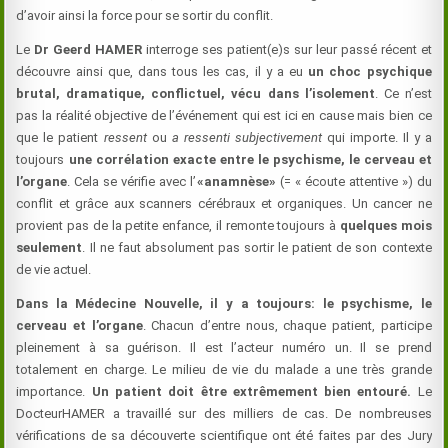
d’avoir ainsi la force pour se sortir du conflit.
Le
Dr Geerd HAMER
interroge ses patient(e)s sur leur passé récent et
découvre ainsi que, dans tous les cas, il y a eu
un
choc psychique
brutal, dramatique, conflictuel, vécu dans l’isolement
. Ce n’est
pas la réalité objective de l’événement qui est ici en cause mais bien ce
que le patient
ressent
ou
a ressenti
subjectivement
qui importe. Il y a
toujours
une corrélation exacte entre le psychisme, le cerveau et
l’organe
. Cela se vérifie avec l’
«anamnèse»
(= « écoute attentive ») du
conflit et grâce aux scanners cérébraux et organiques. Un cancer ne
provient pas de la petite enfance, il remonte toujours à
quelques mois
seulement
. Il ne faut absolument pas sortir le patient de son contexte
de vie actuel.
Dans la Médecine Nouvelle, il y a toujours: le psychisme, le
cerveau et l’organe
. Chacun d’entre nous, chaque patient, participe
pleinement à sa guérison. Il est l’acteur numéro un. Il se prend
totalement en charge. Le milieu de vie du malade a une très grande
importance.
Un patient doit être extrêmement bien entouré.
Le
DocteurHAMER a travaillé sur des milliers de cas. De nombreuses
vérifications de sa découverte scientifique ont été faites par des Jury