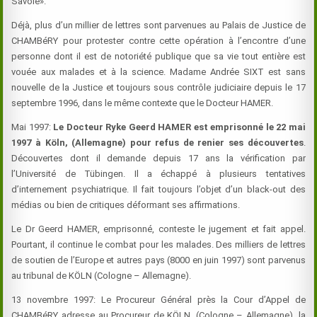
Savoie».
Déjà, plus d’un millier de lettres sont parvenues au Palais de Justice de
CHAMBéRY pour protester contre cette opération à l’encontre d’une
personne dont il est de notoriété publique que sa vie tout entière est
vouée aux malades et à la science. Madame Andrée SIXT est sans
nouvelle de la Justice et toujours sous contrôle judiciaire depuis le 17
septembre 1996, dans le même contexte que le
Docteur
HAMER
.
Mai 1997:
Le
Docteur
Ryke Geerd
HAMER
est emprisonné le 22 mai
1997 à Köln, (Allemagne) pour refus de renier ses découvertes
.
Découvertes dont il demande depuis 17 ans la vérification par
l’Université de Tübingen. Il a échappé à plusieurs tentatives
d’internement psychiatrique. Il fait toujours l’objet d’un black-out des
médias ou bien de critiques déformant ses affirmations.
Le Dr Geerd
HAMER
, emprisonné, conteste le jugement et fait appel.
Pourtant, il continue le combat pour les malades. Des milliers de lettres
de soutien de l’Europe et autres pays (8000 en juin 1997) sont parvenus
au tribunal de KÖLN (Cologne – Allemagne).
13 novembre 1997: Le Procureur Général près la Cour d’Appel de
CHAMBéRY adresse au Procureur de KÖLN, (Cologne – Allemagne), la