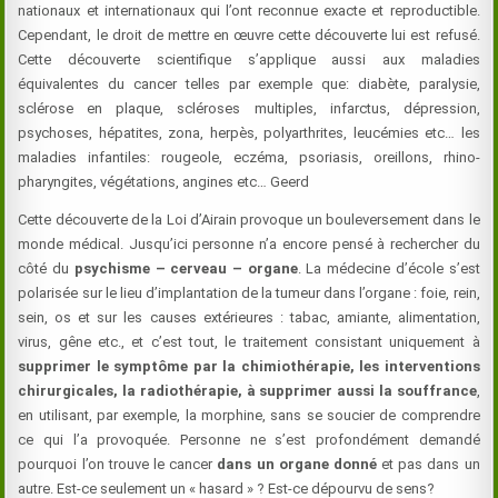
nationaux et internationaux qui l’ont reconnue exacte et reproductible.
Cependant, le droit de mettre en œuvre cette découverte lui est refusé.
Cette découverte scientifique s’applique aussi aux maladies
équivalentes du cancer telles par exemple que: diabète, paralysie,
sclérose en plaque, scléroses multiples, infarctus, dépression,
psychoses, hépatites, zona, herpès, polyarthrites, leucémies etc… les
maladies infantiles: rougeole, eczéma, psoriasis, oreillons, rhino-
pharyngites, végétations, angines etc… Geerd
Cette découverte de la Loi d’Airain provoque un bouleversement dans le
monde médical. Jusqu’ici personne n’a encore pensé à rechercher du
côté du
psychisme – cerveau – organe
. La médecine d’école s’est
polarisée sur le lieu d’implantation de la tumeur dans l’organe : foie, rein,
sein, os et sur les causes extérieures : tabac, amiante, alimentation,
virus, gêne etc., et c’est tout, le traitement consistant uniquement à
supprimer le symptôme par la chimiothérapie, les interventions
chirurgicales, la radiothérapie, à supprimer aussi la souffrance
,
en utilisant, par exemple, la morphine, sans se soucier de comprendre
ce qui l’a provoquée. Personne ne s’est profondément demandé
pourquoi l’on trouve le cancer
dans un organe donné
et pas dans un
autre. Est-ce seulement un « hasard » ? Est-ce dépourvu de sens?