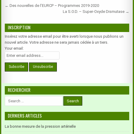
Navigation
← Des nouvelles de l’EURCP – Programmes 2019-2020
de
La S.O.D. – Super-Oxyde Dismutase →
l’article
INSCRIPTION
Insérez votre adresse email pour être averti lorsque nous publions un
nouvel article. Votre adresse ne sera jamais cédée à un tiers.
Your email:
RECHERCHER
Search
for:
DERNIERS ARTICLES
La bonne mesure de la pression artérielle