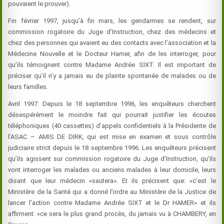
pouvaient le prouver).
Fin février 1997, jusqu’à fin mars, les gendarmes se rendent, sur
commission rogatoire du Juge d’Instruction, chez des médecins et
chez des personnes qui avaient eu des contacts avec l’association et la
Médecine Nouvelle et le Docteur
Hamer
, afin de les interroger, pour
qu’ils témoignent contre Madame Andrée SIXT. Il est important de
préciser qu’il n’y a jamais eu de plainte spontanée de malades ou de
leurs familles.
Avril 1997: Depuis le 18 septembre 1996, les enquêteurs cherchent
désespérément le moindre fait qui pourrait justifier les écoutes
téléphoniques (40 cassettes) d’appels confidentiels à la Présidente de
l’ASAC – AMIS DE DIRK, qui est mise en examen et sous contrôle
judiciaire strict depuis le 18 septembre 1996. Les enquêteurs précisent
qu’ils agissent sur commission rogatoire du Juge d’Instruction, qu’ils
vont interroger les malades ou anciens malades à leur domicile, leurs
disant que leur médecin «sautera». Et ils précisent que: «c’est le
Ministère de la Santé qui a donné l’ordre au Ministère de la Justice de
lancer l’action contre Madame Andrée SIXT et le Dr
HAMER
» et ils
affirment: «ce sera le plus grand procès, du jamais vu à CHAMBERY, en