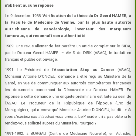
n’obtient aucune réponse
.
Le 9 décembre 1988:
Vérification de la thèse du Dr Geerd HAMER, à
la Faculté de Médecine de Vienne, par la plus haute autorité
autrichienne de cancérologie, inventeur des marqueurs
tumoraux, qui reconnaît son authenticité
.
1989: Une revue allemande fait paraître un article complet sur le SIDA,
par le Docteur Geerd HAMER. – AMIS de DIRK (ASAC), le traduit en
français et publie cet ouvrage.
1991: Le Président de l’
Association Stop au Cancer
(ASAC),
Monsieur Antoine D’ONCIEU, demande à être reçu au Ministère de la
Santé, en vue de communiquer aux autorités compétentes françaises
les documents concernant la Découverte du Docteur HAMER. En
réponse à cette demande, une enquête préliminaire est faite au sein de
l’ASAC. Le Procureur de la République de l’époque (Eric de
Montgolgier), qui a convoqué Monsieur Antoine D’ONCIEU, lui dit :
« Si
vous n’existiez pas il faudrait vous créer »
. Le Président n’a pas obtenu le
rendez-vous sollicité auprès du Ministère. Pourquoi?
1991-1992: à BURGAU (Centre de Médecine Nouvelle), en Autriche,