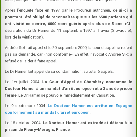
Après l’enquête faite en 1997 par le Procureur autrichien,
celui-ci a
pourtant été obligé de reconnaître que sur les 6500 patients qui
ont visité ce centre, 6000 sont guéris après plus de 5 ans
. (Cf.:
déclaration du Dr
Hamer
du 11 septembre 1997 à Travna (Slovaquie),
lors de la vérification).
Andrée Sixt fait appel et le 20 septembre 2000, la cour d’appel ne retient
pas sa demande, car «non conforme». En effet, l’avocat d’Andrée Sixt a
refusé de l’aider à faire appel.
Le Dr
Hamer
fait appel de sa condamnation: au total 6 appels.
Le 1er juillet 2004:
La Cour d’Appel de Chambéry condamne le
Docteur
Hamer
à un mandat d’arrêt européen et à 3 ans de prison
ferme
. Le Dr
Hamer
se pourvoie immédiatement en Cassation.
Le 9 septembre 2004:
Le Docteur
Hamer
est arrêté en Espagne
conformément au mandat d’arrêt européen
.
Le 18 octobre 2004:
Le Docteur
Hamer
est extradé et détenu à la
prison de Fleury-Mérogis, France
.