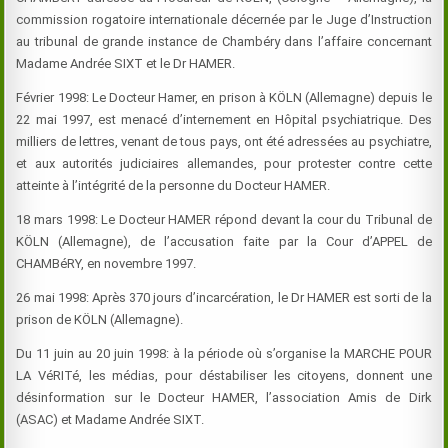
commission rogatoire internationale décernée par le Juge d’Instruction
au tribunal de grande instance de Chambéry dans l’affaire concernant
Madame Andrée SIXT et le Dr
HAMER
.
Février 1998: Le Docteur
Hamer
, en prison à KÖLN (Allemagne) depuis le
22 mai 1997, est menacé d’internement en Hôpital psychiatrique. Des
milliers de lettres, venant de tous pays, ont été adressées au psychiatre,
et aux autorités judiciaires allemandes, pour protester contre cette
atteinte à l’intégrité de la personne du Docteur
HAMER
.
18 mars 1998: Le Docteur
HAMER
répond devant la cour du Tribunal de
KÖLN (Allemagne), de l’accusation faite par la Cour d’APPEL de
CHAMBéRY, en novembre 1997.
26 mai 1998: Après 370 jours d’incarcération, le Dr
HAMER
est sorti de la
prison de KÖLN (Allemagne).
Du 11 juin au 20 juin 1998: à la période où s’organise la MARCHE POUR
LA VéRITé, les médias, pour déstabiliser les citoyens, donnent une
désinformation sur le
Docteur
HAMER
, l’association Amis de Dirk
(ASAC) et Madame Andrée SIXT.