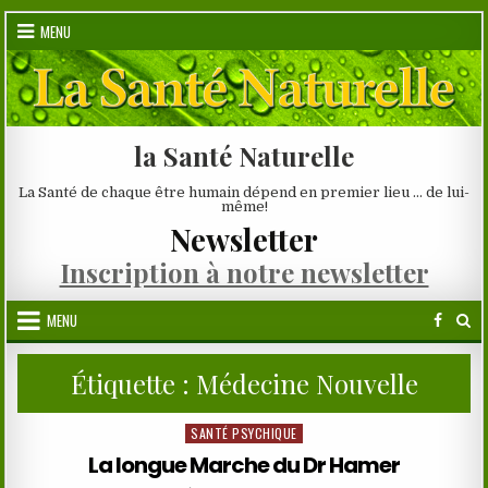
Skip
MENU
to
content
la Santé Naturelle
La Santé de chaque être humain dépend en premier lieu … de lui-
même!
Newsletter
Inscription à notre newsletter
MENU
Étiquette :
Médecine Nouvelle
SANTÉ PSYCHIQUE
Posted
in
La longue Marche du Dr Hamer