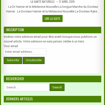
AUTHOR:
PUBLISHED
LA SANTÉ NATURELLE
17 AVRIL 2019
DATE:
Le Dr Hamer et la Médecine Nouvelle La longue Marche du Docteur
Hamer Le Docteur Hamer et la Médecine Nouvelle Le Docteur Ryke…
LA
LIRE LA SUITE
LONGUE
MARCHE
INSCRIPTION
DU
DR
Insérez votre adresse email pour être averti lorsque nous publions un
HAMER
nouvel article. Votre adresse ne sera jamais cédée à un tiers.
Your email:
RECHERCHER
Search
for:
DERNIERS ARTICLES