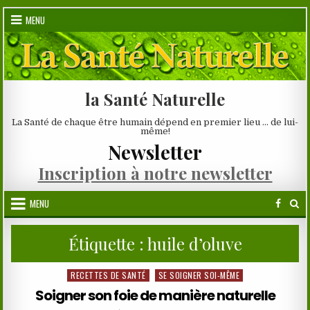
Skip
MENU
to
content
la Santé Naturelle
La Santé de chaque être humain dépend en premier lieu … de lui-
même!
Newsletter
Inscription à notre newsletter
MENU
Étiquette :
huile d’oluve
RECETTES DE SANTÉ
SE SOIGNER SOI-MÊME
Posted
in
Soigner son foie de manière naturelle