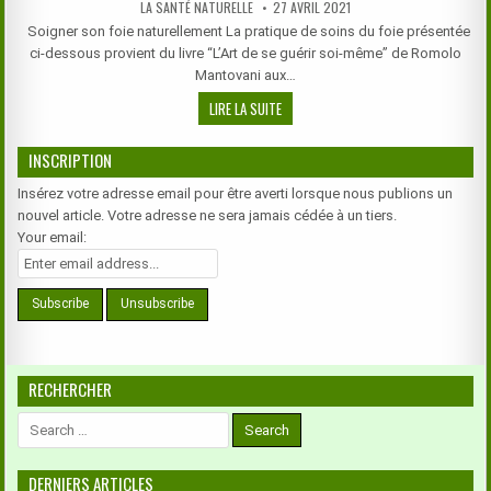
AUTHOR:
PUBLISHED
LA SANTÉ NATURELLE
27 AVRIL 2021
DATE:
Soigner son foie naturellement La pratique de soins du foie présentée
ci-dessous provient du livre “L’Art de se guérir soi-même” de Romolo
Mantovani aux…
SOIGNER
LIRE LA SUITE
SON
FOIE
INSCRIPTION
DE
MANIÈRE
Insérez votre adresse email pour être averti lorsque nous publions un
NATURELLE
nouvel article. Votre adresse ne sera jamais cédée à un tiers.
Your email:
RECHERCHER
Search
for:
DERNIERS ARTICLES