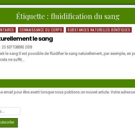
Étiquette :
fluidification du sang
ENTAIRES
CONNAISSANCE DU CORPS
SUBSTANCES NATURELLES BÉNÉFIQUES
aturellement le sang
PUBLISHED
23 SEPTEMBRE 2019
DATE:
ent le sang Il est possible de fluidifier le sang naturellement, par exemple, en 
cela ne suffit…
ER
LLEMENT
e email pour être averti lorsque nous publions un nouvel article. Votre adress