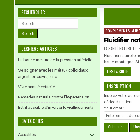
RECHERCHER
Search
for:
COMPLÉMENTS ALIM
Posted
in
Fluidifier n
DERNIERS ARTICLES
AUTHOR:
LA SANTÉ NATURELLE
Fluidifier naturellem
La bonne mesure de la pression artérielle
haute montagne. Si 
Se soigner avec les métaux colloïdaux:
FLUIDIFI
LIRE LA SUITE
argent, or, cuivre, zinc.
NATURE
LE
INSCRIPTION
Vivre sans électricité
SANG
Insérez votre adress
Remèdes naturels contre l’hypertension
cédée à un tiers.
Est-il possible d’inverser le vieillissement?
Your email:
CATÉGORIES
Actualités