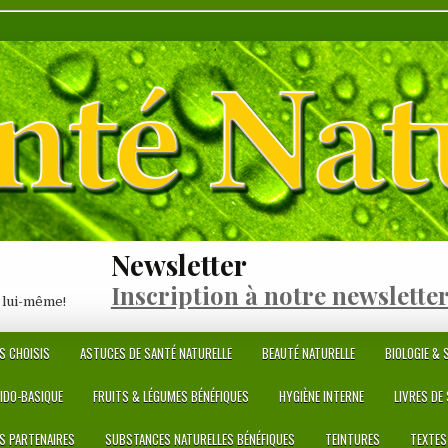
Newsletter
Inscription à notre newslette
 lui-même!
S CHOISIS
ASTUCES DE SANTÉ NATURELLE
BEAUTÉ NATURELLE
BIOLOGIE & S
CIDO-BASIQUE
FRUITS & LÉGUMES BÉNÉFIQUES
HYGIÈNE INTERNE
LIVRES DE
ES PARTENAIRES
SUBSTANCES NATURELLES BÉNÉFIQUES
TEINTURES
TEXTES