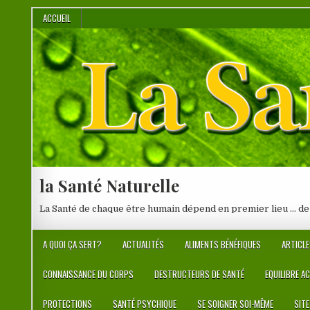
Skip
ACCUEIL
to
content
la Santé Naturelle
La Santé de chaque être humain dépend en premier lieu … de
A QUOI ÇA SERT?
ACTUALITÉS
ALIMENTS BÉNÉFIQUES
ARTICLE
CONNAISSANCE DU CORPS
DESTRUCTEURS DE SANTÉ
EQUILIBRE A
PROTECTIONS
SANTÉ PSYCHIQUE
SE SOIGNER SOI-MÊME
SIT