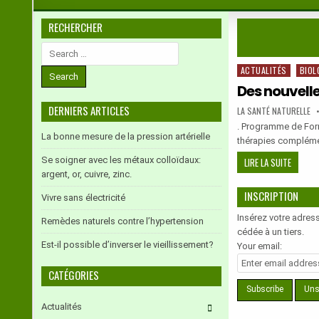
RECHERCHER
Search
for:
ACTUALITÉS
BIOL
Posted
in
Des nouvell
DERNIERS ARTICLES
AUTHOR:
LA SANTÉ NATURELLE
. Programme de For
La bonne mesure de la pression artérielle
thérapies complémen
Se soigner avec les métaux colloïdaux:
DES
LIRE LA SUITE
argent, or, cuivre, zinc.
NOUVEL
DE
INSCRIPTION
Vivre sans électricité
L’EURC
–
Insérez votre adress
Remèdes naturels contre l’hypertension
PROGR
cédée à un tiers.
Est-il possible d’inverser le vieillissement?
2019-
Your email:
2020
CATÉGORIES
Actualités