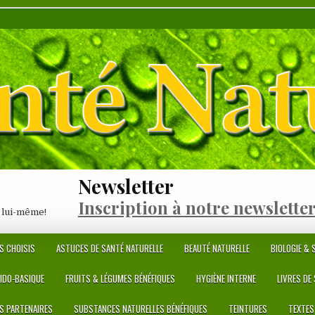
Newsletter
Inscription à notre newslette
 lui-même!
S CHOISIS
ASTUCES DE SANTÉ NATURELLE
BEAUTÉ NATURELLE
BIOLOGIE & S
CIDO-BASIQUE
FRUITS & LÉGUMES BÉNÉFIQUES
HYGIÈNE INTERNE
LIVRES DE
ES PARTENAIRES
SUBSTANCES NATURELLES BÉNÉFIQUES
TEINTURES
TEXTES