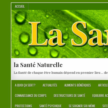
Skip
ACCUEIL
to
content
la Santé Naturelle
La Santé de chaque être humain dépend en premier lieu … de
A QUOI ÇA SERT?
ACTUALITÉS
ALIMENTS BÉNÉFIQUES
ARTICLE
CONNAISSANCE DU CORPS
DESTRUCTEURS DE SANTÉ
EQUILIBRE A
PROTECTIONS
SANTÉ PSYCHIQUE
SE SOIGNER SOI-MÊME
SIT