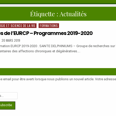
Étiquette :
Actualités
OGIE ET SCIENCE DE LA VIE
FORMATIONS
es de l’EURCP – Programmes 2019-2020
PUBLISHED
20 MARS 2019
DATE:
mation EURCP 2019-2020 . SANTE DELPHINIUMS – Groupe de recherches sur la
taires des affections chroniques et dégénératives….
LES
P
e email pour être averti lorsque nous publions un nouvel article. Votre adress
AMMES