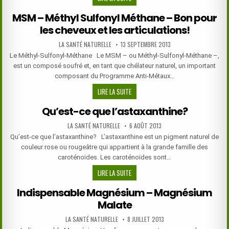
PICOLINATE
MSM – Méthyl Sulfonyl Méthane – Bon pour
DE
les cheveux et les articulations!
CHROME
AUTHOR:
PUBLISHED
LA SANTÉ NATURELLE
13 SEPTEMBRE 2013
DATE:
Le Méthyl-Sulfonyl-Méthane Le MSM – ou Méthyl-Sulfonyl-Méthane –,
est un composé soufré et, en tant que chélateur naturel, un important
composant du Programme Anti-Métaux…
MSM
LIRE LA SUITE
–
Qu’est-ce que l’astaxanthine?
MÉTHYL
SULFONYL
AUTHOR:
PUBLISHED
LA SANTÉ NATURELLE
6 AOÛT 2013
DATE:
MÉTHANE
Qu’est-ce que l’astaxanthine? L’astaxanthine est un pigment naturel de
–
couleur rose ou rougeâtre qui appartient à la grande famille des
BON
caroténoïdes. Les caroténoïdes sont…
POUR
QU’EST-
LIRE LA SUITE
LES
CE
CHEVEUX
Indispensable Magnésium – Magnésium
QUE
ET
Malate
L’ASTAXANTHINE?
LES
ARTICULATIONS!
AUTHOR:
PUBLISHED
LA SANTÉ NATURELLE
8 JUILLET 2013
DATE: