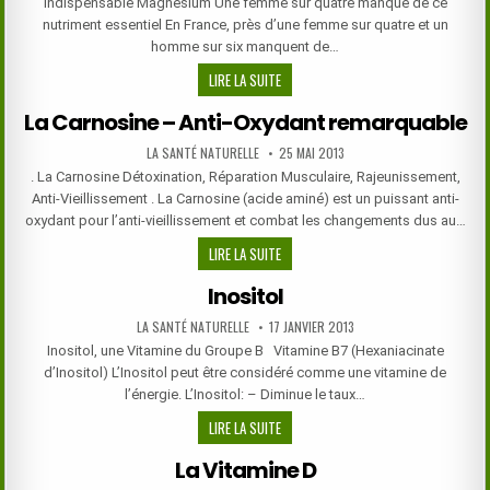
Indispensable Magnésium Une femme sur quatre manque de ce
nutriment essentiel En France, près d’une femme sur quatre et un
homme sur six manquent de…
INDISPENSABLE
LIRE LA SUITE
MAGNÉSIUM
La Carnosine – Anti-Oxydant remarquable
–
MAGNÉSIUM
AUTHOR:
PUBLISHED
LA SANTÉ NATURELLE
25 MAI 2013
DATE:
MALATE
. La Carnosine Détoxination, Réparation Musculaire, Rajeunissement,
Anti-Vieillissement . La Carnosine (acide aminé) est un puissant anti-
oxydant pour l’anti-vieillissement et combat les changements dus au…
LA
LIRE LA SUITE
CARNOSINE
Inositol
–
ANTI-
AUTHOR:
PUBLISHED
LA SANTÉ NATURELLE
17 JANVIER 2013
DATE:
OXYDANT
Inositol, une Vitamine du Groupe B Vitamine B7 (Hexaniacinate
REMARQUABLE
d’Inositol) L’Inositol peut être considéré comme une vitamine de
l’énergie. L’Inositol: – Diminue le taux…
INOSITOL
LIRE LA SUITE
La Vitamine D