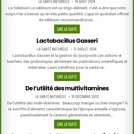
AUTHOR:
PUBLISHED
LA SANTÉ NATURELLE
14 AOÛT 2014
DATE:
Le Sélénium Le sélénium est un oligo-élément, c’est-à-dire que notre
corps n’en a besoin qu’en très petite quantité. L’apport quotidien officiel
de sélénium recommandé pour…
LE
LIRE LA SUITE
SÉLÉNIUM
Lactobacillus Gasseri
AUTHOR:
PUBLISHED
LA SANTÉ NATURELLE
17 JUILLET 2014
DATE:
Lactobacillus Gasseri et la gestion du {sur}poids Les actions et
bienfaits des probiotiques alimentent les publications scientifiques et
médicales. Leurs bénéfices pour la santé ne…
LACTOBACILLUS
LIRE LA SUITE
GASSERI
De l’utilité des multivitamines
AUTHOR:
PUBLISHED
LA SANTÉ NATURELLE
19 DÉCEMBRE 2013
DATE:
De l’utililité des multi-vitamines Beaucoup manger ou bien manger? À
la suroffre d’aliments caractéristique de l’époque actuelle s’oppose,
paradoxalement la carence généralisée en vitamines,…
DE
LIRE LA SUITE
L’UTILITÉ