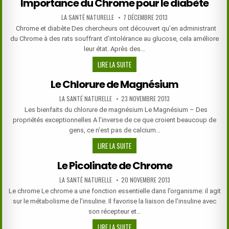
Importance du Chrome pour le diabète
DES
MULTIVITAMINES
AUTHOR:
PUBLISHED
LA SANTÉ NATURELLE
7 DÉCEMBRE 2013
DATE:
Chrome et diabète Des chercheurs ont découvert qu’en administrant
du Chrome à des rats souffrant d’intolérance au glucose, cela améliore
leur état. Après des…
IMPORTANCE
LIRE LA SUITE
DU
Le Chlorure de Magnésium
CHROME
POUR
AUTHOR:
PUBLISHED
LA SANTÉ NATURELLE
23 NOVEMBRE 2013
DATE:
LE
Les bienfaits du chlorure de magnésium Le Magnésium – Des
DIABÈTE
propriétés exceptionnelles A l’inverse de ce que croient beaucoup de
gens, ce n’est pas de calcium…
LE
LIRE LA SUITE
CHLORURE
Le Picolinate de Chrome
DE
MAGNÉSIUM
AUTHOR:
PUBLISHED
LA SANTÉ NATURELLE
20 NOVEMBRE 2013
DATE:
Le chrome Le chrome a une fonction essentielle dans l’organisme: il agit
sur le métabolisme de l’insuline. Il favorise la liaison de l’insuline avec
son récepteur et…
LE
LIRE LA SUITE