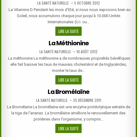
AUTHOR:
PUBLISHED
LA SANTÉ NATURELLE
5 OCTOBRE 2012
DATE:
. La Vitamine D Pendant les mois d’Eté, si nous nous exposons bien au
Soleil, nous accumulons chaque jour jusqu’à 10.000 Unités
Internationales (U.I. ou…
LA
LIRE LA SUITE
VITAMINE
La Méthionine
D
AUTHOR:
PUBLISHED
LA SANTÉ NATURELLE
10 AOÛT 2012
DATE:
La méthionine La méthionine a de nombreuses propriétés bénéfiques:
elle fait baisser les taux de mauvais cholestérol et de triglycérides,
monter le taux de…
LA
LIRE LA SUITE
MÉTHIONINE
La Bromélaïne
AUTHOR:
PUBLISHED
LA SANTÉ NATURELLE
25 DÉCEMBRE 2011
DATE:
La Bromélaïne La bromélaïne est une enzyme protéolytique extraite de
la tige de l’ananas. La bromélaïne améliore le renouvellement des
protéines dans l’organisme, y compris…
LA
LIRE LA SUITE
BROMÉLAÏNE