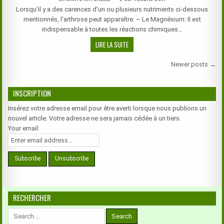
DATE:
DE
Lorsqu’il y a des carences d’un ou plusieurs nutriments ci-dessous
NIKOLA
mentionnés, l’arthrose peut apparaître: – Le Magnésium: Il est
TESLA
indispensable à toutes les réactions chimiques…
SOIGNER
LIRE LA SUITE
NATURELLEMENT
Navigation
L’ARTHROSE
Newer posts →
des
articles
INSCRIPTION
Insérez votre adresse email pour être averti lorsque nous publions un
nouvel article. Votre adresse ne sera jamais cédée à un tiers.
Your email:
RECHERCHER
Search
for: