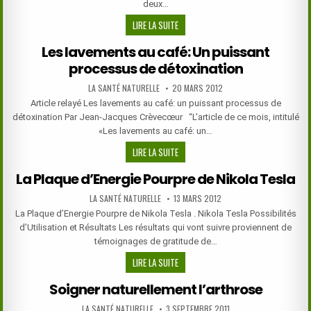
deux…
SOIGNER
LIRE LA SUITE
NATURELLEMENT
Les lavements au café: Un puissant
LES
processus de détoxination
HÉMORROÏDES
AUTHOR:
PUBLISHED
LA SANTÉ NATURELLE
20 MARS 2012
DATE:
Article relayé Les lavements au café: un puissant processus de
détoxination Par Jean-Jacques Crèvecœur “L’article de ce mois, intitulé
«Les lavements au café: un…
LES
LIRE LA SUITE
LAVEMENTS
La Plaque d’Energie Pourpre de Nikola Tesla
AU
CAFÉ:
AUTHOR:
PUBLISHED
LA SANTÉ NATURELLE
13 MARS 2012
DATE:
UN
La Plaque d’Energie Pourpre de Nikola Tesla . Nikola Tesla Possibilités
PUISSANT
d’Utilisation et Résultats Les résultats qui vont suivre proviennent de
PROCESSUS
témoignages de gratitude de…
DE
LA
LIRE LA SUITE
DÉTOXINATION
PLAQUE
Soigner naturellement l’arthrose
D’ENERGIE
POURPRE
AUTHOR:
PUBLISHED
LA SANTÉ NATURELLE
3 SEPTEMBRE 2011