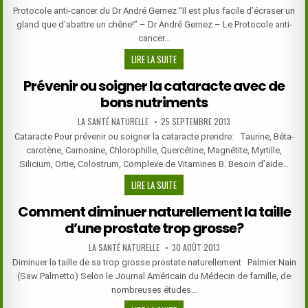
DATE:
Protocole anti-cancer du Dr André Gernez “Il est plus facile d’écraser un
gland que d’abattre un chêne!” – Dr André Gernez – Le Protocole anti-
cancer…
PROTOCOLE
LIRE LA SUITE
ANTI-
Prévenir ou soigner la cataracte avec de
CANCER
bons nutriments
DU
DOCTEUR
AUTHOR:
PUBLISHED
LA SANTÉ NATURELLE
25 SEPTEMBRE 2013
ANDRÉ
DATE:
Cataracte Pour prévenir ou soigner la cataracte prendre: Taurine, Béta-
GERNEZ
carotène, Carnosine, Chlorophille, Quercétine, Magnétite, Myrtille,
Silicium, Ortie, Colostrum, Complexe de Vitamines B. Besoin d’aide…
PRÉVENIR
LIRE LA SUITE
OU
Comment diminuer naturellement la taille
SOIGNER
d’une prostate trop grosse?
LA
CATARACTE
AUTHOR:
PUBLISHED
LA SANTÉ NATURELLE
30 AOÛT 2013
AVEC
DATE:
Diminuer la taille de sa trop grosse prostate naturellement Palmier Nain
DE
(Saw Palmetto) Selon le Journal Américain du Médecin de famille, de
BONS
nombreuses études…
NUTRIMENTS