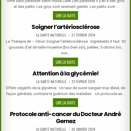
Vivre sans parasites selon Hulda Clark Des parasites il y en a des gros
et des petits. Les gros sont rarement gentils. Les petits sont…
LE
LIRE LA SUITE
ZAPPING
Soigner l’artériosclérose
SELON
HULDA
AUTHOR:
PUBLISHED
LA SANTÉ NATURELLE
27 FÉVRIER 2014
DATE:
CLARK
La Thérapie Ail – Citron Soigner l’artériosclérose Ingrédients Il faut: 30
gousses d’ail de taille moyenne (bio bien sûr), pelées. 5 citrons bio,
non…
SOIGNER
LIRE LA SUITE
L’ARTÉRIOSCLÉROSE
Attention à la glycémie!
AUTHOR:
PUBLISHED
LA SANTÉ NATURELLE
21 FÉVRIER 2014
DATE:
Effets négatifs de la glycémie Un taux de sucre sanguin trop élevé, de
façon générale, contrarie la guérison des maladies. Un protocole en…
ATTENTION
LIRE LA SUITE
À
Protocole anti-cancer du Docteur André
LA
Gernez
GLYCÉMIE!
AUTHOR:
PUBLISHED
LA SANTÉ NATURELLE
30 JANVIER 2014