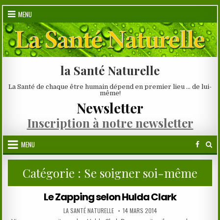
Skip
MENU
to
content
la Santé Naturelle
La Santé de chaque être humain dépend en premier lieu … de lui-
même!
Newsletter
Inscription à notre newsletter
MENU
Catégorie :
Se soigner soi-même
Le Zapping selon Hulda Clark
AUTHOR:
PUBLISHED
LA SANTÉ NATURELLE
14 MARS 2014
DATE: