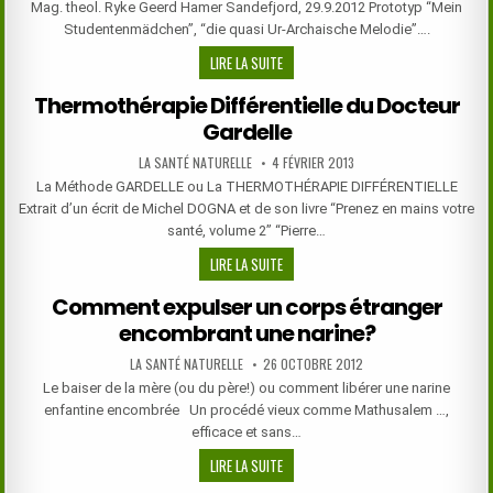
Mag. theol. Ryke Geerd Hamer Sandefjord, 29.9.2012 Prototyp “Mein
Studentenmädchen”, “die quasi Ur-Archaische Melodie”….
MÉLODIE
LIRE LA SUITE
ARCHAÏQUE
Thermothérapie Différentielle du Docteur
ORIGINELLE
Gardelle
LA
MUSIQUE
AUTHOR:
PUBLISHED
LA SANTÉ NATURELLE
4 FÉVRIER 2013
QUI
DATE:
La Méthode GARDELLE ou La THERMOTHÉRAPIE DIFFÉRENTIELLE
GUÉRIT
Extrait d’un écrit de Michel DOGNA et de son livre “Prenez en mains votre
santé, volume 2” “Pierre…
THERMOTHÉRAPIE
LIRE LA SUITE
DIFFÉRENTIELLE
Comment expulser un corps étranger
DU
encombrant une narine?
DOCTEUR
GARDELLE
AUTHOR:
PUBLISHED
LA SANTÉ NATURELLE
26 OCTOBRE 2012
DATE:
Le baiser de la mère (ou du père!) ou comment libérer une narine
enfantine encombrée Un procédé vieux comme Mathusalem …,
efficace et sans…
COMMENT
LIRE LA SUITE
EXPULSER