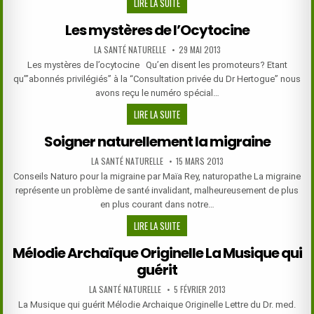
COMMENT
LIRE LA SUITE
DIMINUER
Les mystères de l’Ocytocine
NATURELLEMENT
LA
AUTHOR:
PUBLISHED
LA SANTÉ NATURELLE
29 MAI 2013
DATE:
TAILLE
Les mystères de l’ocytocine Qu’en disent les promoteurs? Etant
D’UNE
qu’”abonnés privilégiés” à la “Consultation privée du Dr Hertogue” nous
PROSTATE
avons reçu le numéro spécial…
TROP
LES
LIRE LA SUITE
GROSSE?
MYSTÈRES
Soigner naturellement la migraine
DE
L’OCYTOCINE
AUTHOR:
PUBLISHED
LA SANTÉ NATURELLE
15 MARS 2013
DATE:
Conseils Naturo pour la migraine par Maïa Rey, naturopathe La migraine
représente un problème de santé invalidant, malheureusement de plus
en plus courant dans notre…
SOIGNER
LIRE LA SUITE
NATURELLEMENT
Mélodie Archaïque Originelle La Musique qui
LA
guérit
MIGRAINE
AUTHOR:
PUBLISHED
LA SANTÉ NATURELLE
5 FÉVRIER 2013
DATE:
La Musique qui guérit Mélodie Archaique Originelle Lettre du Dr. med.