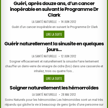
Guéri, après douze ans, d’un cancer
UN
inopérable en suivant le Programme Dr
CORPS
ÉTRANGER
Clark
ENCOMBRANT
AUTHOR:
PUBLISHED
LA SANTÉ NATURELLE
14 JUIN 2012
UNE
DATE:
Guéri d’un cancer inopérable en suivant le Programme Dr Clark
NARINE?
GUÉRI,
LIRE LA SUITE
APRÈS
Guérir naturellement la sinusite en quelques
DOUZE
jours…
ANS,
D’UN
AUTHOR:
PUBLISHED
LA SANTÉ NATURELLE
12 JUIN 2012
CANCER
DATE:
Soigner efficacement et naturellement la sinusite Faire lentement
INOPÉRABLE
chauffer un demi-verre de vinaigre de cidre (bio) dans une casserole et
EN
inhalez, trois ou quatre fois…
SUIVANT
LE
GUÉRIR
LIRE LA SUITE
PROGRAMME
NATURELLEMENT
Soigner naturellement les hémorroïdes
DR
LA
CLARK
SINUSITE
AUTHOR:
PUBLISHED
LA SANTÉ NATURELLE
28 MAI 2012
DATE:
EN
Soins Naturels pour les hémorroïdes Les hémorroïdes sont un mal très
QUELQUES
répandu qui gâche la vie à beaucoup de gens (près d’une personne sur
JOURS…